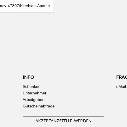
cy-47807/Kleeblatt-Apotheke-in-Fischeln-745069722550426/
INFO
FRA
Schenker
eMail:
Unternehmer
Arbeitgeber
Gutscheinabfrage
AKZEPTANZSTELLE WERDEN