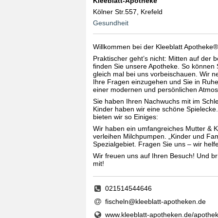
Kleeblatt-Apotheke
Kölner Str.557, Krefeld
Gesundheit
Willkommen bei der Kleeblatt Apotheke® 
Praktischer geht’s nicht: Mitten auf der 
finden Sie unsere Apotheke. So können 
gleich mal bei uns vorbeischauen. Wir ne
Ihre Fragen einzugehen und Sie in Ruhe
einer modernen und persönlichen Atmos
Sie haben Ihren Nachwuchs mit im Schl
Kinder haben wir eine schöne Spielecke
bieten wir so Einiges:
Wir haben ein umfangreiches Mutter & K
verleihen Milchpumpen. „Kinder und Fami
Spezialgebiet. Fragen Sie uns – wir helf
Wir freuen uns auf Ihren Besuch! Und br
mit!
021514544646
fischeln@kleeblatt-apotheken.de
www.kleeblatt-apotheken.de/apotheke